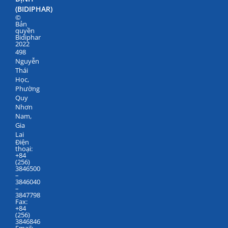
(BIDIPHAR)
©
Bản
quyền
Bidiphar
2022
498
Nguyễn
Thái
Học,
Phường
Quy
Nhơn
Nam,
Gia
Lai
Điện
thoại:
+84
(256)
3846500
–
3846040
–
3847798
Fax:
+84
(256)
3846846
Email: