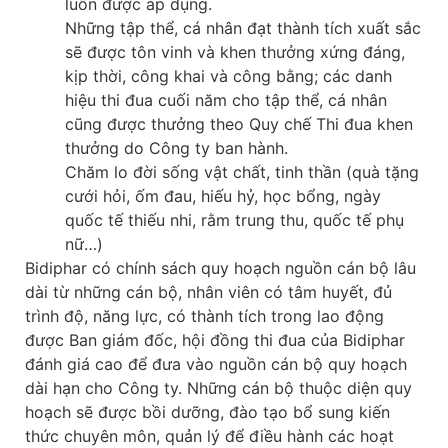
luôn được áp dụng.
Những tập thể, cá nhân đạt thành tích xuất sắc
sẽ được tôn vinh và khen thưởng xứng đáng,
kịp thời, công khai và công bằng; các danh
hiệu thi đua cuối năm cho tập thể, cá nhân
cũng được thưởng theo Quy chế Thi đua khen
thưởng do Công ty ban hành.
Chăm lo đời sống vật chất, tinh thần (quà tặng
cưới hỏi, ốm đau, hiếu hỷ, học bổng, ngày
quốc tế thiếu nhi, rằm trung thu, quốc tế phụ
nữ…)
Bidiphar có chính sách quy hoạch nguồn cán bộ lâu
dài từ những cán bộ, nhân viên có tâm huyết, đủ
trình độ, năng lực, có thành tích trong lao động
được Ban giám đốc, hội đồng thi đua của Bidiphar
đánh giá cao để đưa vào nguồn cán bộ quy hoạch
dài hạn cho Công ty. Những cán bộ thuộc diện quy
hoạch sẽ được bồi dưỡng, đào tạo bổ sung kiến
thức chuyên môn, quản lý để điều hành các hoạt