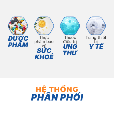
DƯỢC
Thực
Thuốc
Trang thiết
phẩm bảo
điều trị
bị
PHẨM
UNG
Y TẾ
vệ
SỨC
THƯ
KHOẺ
HỆ THỐNG
PHÂN PHỐI