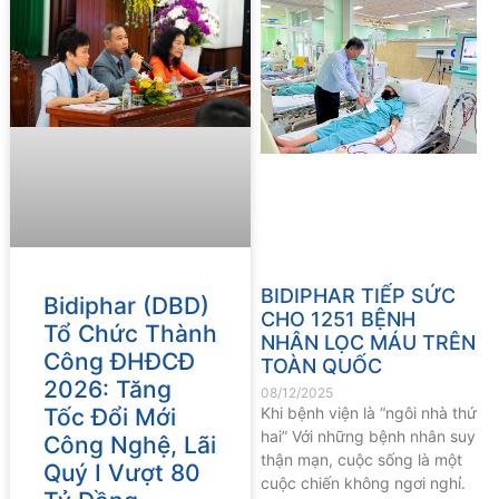
BIDIPHAR TIẾP SỨC
Bidiphar (DBD)
CHO 1251 BỆNH
Tổ Chức Thành
NHÂN LỌC MÁU TRÊN
Công ĐHĐCĐ
TOÀN QUỐC
2026: Tăng
08/12/2025
Tốc Đổi Mới
Khi bệnh viện là “ngôi nhà thứ
hai” Với những bệnh nhân suy
Công Nghệ, Lãi
thận mạn, cuộc sống là một
Quý I Vượt 80
cuộc chiến không ngơi nghỉ.