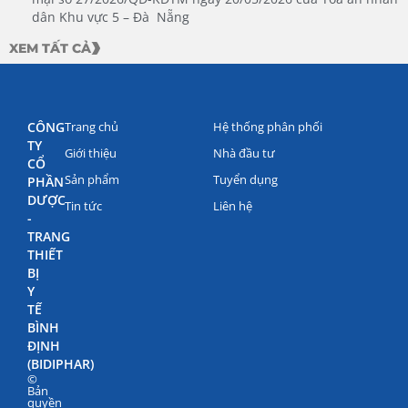
dân Khu vực 5 – Đà Nẵng
XEM TẤT CẢ
CÔNG
Trang chủ
Hệ thống phân phối
TY
Giới thiệu
Nhà đầu tư
CỔ
Sản phẩm
Tuyển dụng
PHẦN
DƯỢC
Tin tức
Liên hệ
-
TRANG
THIẾT
BỊ
Y
TẾ
BÌNH
ĐỊNH
(BIDIPHAR)
©
Bản
quyền