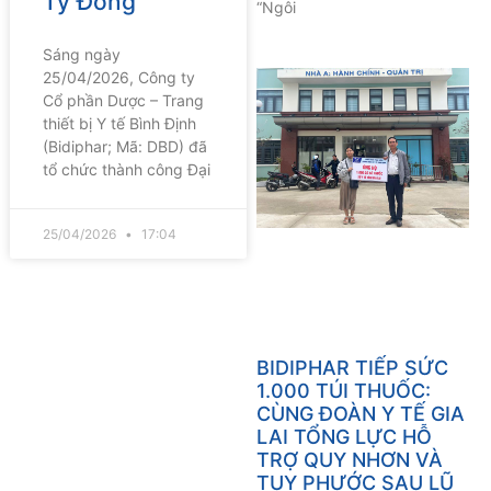
Tỷ Đồng
“Ngôi
Sáng ngày
25/04/2026, Công ty
Cổ phần Dược – Trang
thiết bị Y tế Bình Định
(Bidiphar; Mã: DBD) đã
tổ chức thành công Đại
25/04/2026
17:04
BIDIPHAR TIẾP SỨC
1.000 TÚI THUỐC:
CÙNG ĐOÀN Y TẾ GIA
LAI TỔNG LỰC HỖ
TRỢ QUY NHƠN VÀ
TUY PHƯỚC SAU LŨ