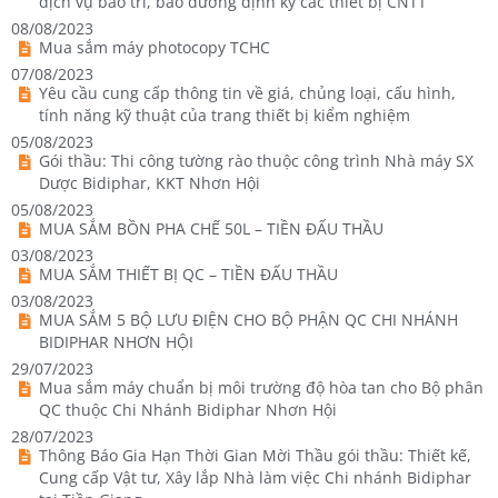
dịch vụ bảo trì, bảo dưỡng định kỳ các thiết bị CNTT
08/08/2023
Mua sắm máy photocopy TCHC
07/08/2023
Yêu cầu cung cấp thông tin về giá, chủng loại, cấu hình,
tính năng kỹ thuật của trang thiết bị kiểm nghiệm
05/08/2023
Gói thầu: Thi công tường rào thuộc công trình Nhà máy SX
Dược Bidiphar, KKT Nhơn Hội
05/08/2023
MUA SẮM BỒN PHA CHẾ 50L – TIỀN ĐẤU THẦU
03/08/2023
MUA SẮM THIẾT BỊ QC – TIỀN ĐẤU THẦU
03/08/2023
MUA SẮM 5 BỘ LƯU ĐIỆN CHO BỘ PHẬN QC CHI NHÁNH
BIDIPHAR NHƠN HỘI
29/07/2023
Mua sắm máy chuẩn bị môi trường độ hòa tan cho Bộ phân
QC thuộc Chi Nhánh Bidiphar Nhơn Hội
28/07/2023
Thông Báo Gia Hạn Thời Gian Mời Thầu gói thầu: Thiết kế,
Cung cấp Vật tư, Xây lắp Nhà làm việc Chi nhánh Bidiphar