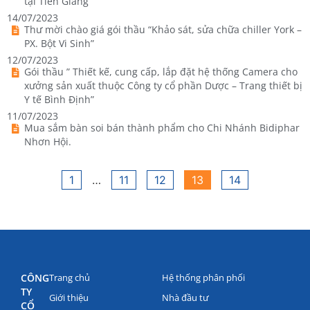
tại Tiền Giang
14/07/2023
Thư mời chào giá gói thầu “Khảo sát, sửa chữa chiller York –
PX. Bột Vi Sinh”
12/07/2023
Gói thầu ” Thiết kế, cung cấp, lắp đặt hệ thống Camera cho
xưởng sản xuất thuộc Công ty cổ phần Dược – Trang thiết bị
Y tế Bình Định”
11/07/2023
Mua sắm bàn soi bán thành phẩm cho Chi Nhánh Bidiphar
Nhơn Hội.
1
…
11
12
13
14
CÔNG
Trang chủ
Hệ thống phân phối
TY
Giới thiệu
Nhà đầu tư
CỔ