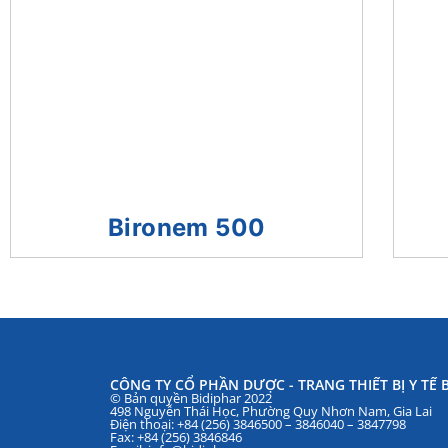
Bironem 500
CÔNG TY CỔ PHẦN DƯỢC - TRANG THIẾT BỊ Y TẾ B
© Bản quyền Bidiphar 2022
498 Nguyễn Thái Học, Phường Quy Nhơn Nam, Gia Lai
Điện thoại: +84 (256) 3846500 – 3846040 – 3847798
Fax: +84 (256) 3846846