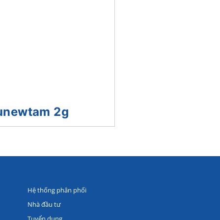
unewtam 2g
Hệ thống phân phối
Nhà đầu tư
Tuyển dụng