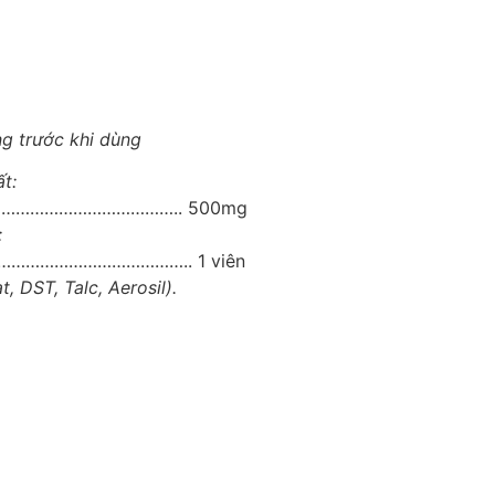
g trước khi dùng
t:
………………………………….. 500mg
:
………………………………….. 1 viên
, DST, Talc, Aerosil).