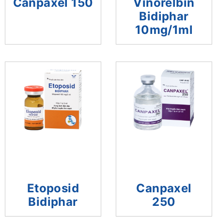
Canpaxel 150
Vinorelbin
Bidiphar
10mg/1ml
Etoposid
Canpaxel
Bidiphar
250