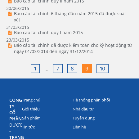
Báo cáo tài chính quý II năm 2015
30/06/2015
Báo cáo tài chính 6 tháng đầu năm 2015 đã được soát
xét
31/03/2015
Báo cáo tài chính quý I năm 2015
23/03/2015
Báo cáo tài chính đã được kiểm toán cho kỳ hoạt động từ
ngày 01/03/2014 đến ngày 31/12/2014
1
…
7
8
9
10
CÔNG
Trang chủ
Hệ thống phân phối
TY
Giới thiệu
Nhà đầu tư
CỔ
Sản phẩm
Tuyển dụng
PHẦN
DƯỢC
Tin tức
Liên hệ
-
TRANG