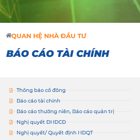
QUAN HỆ NHÀ ĐẦU TƯ
BÁO CÁO TÀI CHÍNH
Thông báo cổ đông
Báo cáo tài chính
Báo cáo thường niên, Báo cáo quản trị
Nghị quyết ĐHĐCĐ
Nghị quyết/ Quyết định HĐQT