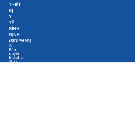
THIẾT
BỊ
Y
TẾ
BÌNH
ĐỊNH
(BIDIPHAR)
©
Bản
quyền
Bidiphar
2022
498
Nguyễn
Thái
Học,
Phường
Quy
Nhơn
Nam,
Gia
Lai
Điện
thoại:
+84
(256)
3846500