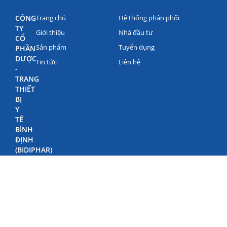
CÔNG
Trang chủ
Hệ thống phân phối
TY
Giới thiệu
Nhà đầu tư
CỔ
Sản phẩm
Tuyển dụng
PHẦN
DƯỢC
Tin tức
Liên hệ
-
TRANG
THIẾT
BỊ
Y
TẾ
BÌNH
ĐỊNH
(BIDIPHAR)
©
Bản
quyền
Bidiphar
2022
498
Nguyễn
Thái
Học,