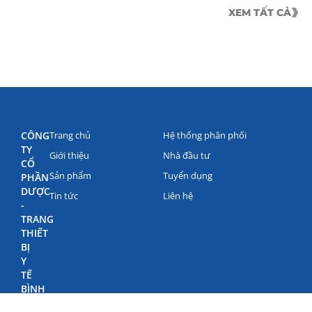
XEM TẤT CẢ
CÔNG
Trang chủ
Hệ thống phân phối
TY
Giới thiệu
Nhà đầu tư
CỔ
Sản phẩm
Tuyển dụng
PHẦN
DƯỢC
Tin tức
Liên hệ
-
TRANG
THIẾT
BỊ
Y
TẾ
BÌNH
ĐỊNH