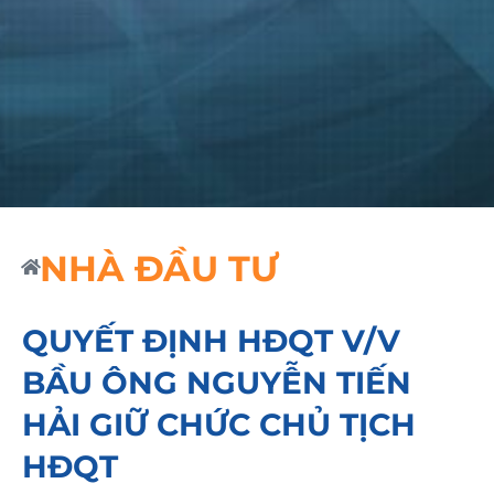
NHÀ ĐẦU TƯ
QUYẾT ĐỊNH HĐQT V/V
BẦU ÔNG NGUYỄN TIẾN
HẢI GIỮ CHỨC CHỦ TỊCH
HĐQT