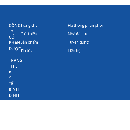
CÔNG
Trang chủ
Hệ thống phân phối
TY
Giới thiệu
Nhà đầu tư
CỔ
Sản phẩm
Tuyển dụng
PHẦN
DƯỢC
Tin tức
Liên hệ
-
TRANG
THIẾT
BỊ
Y
TẾ
BÌNH
ĐỊNH
(BIDIPHAR)
©
Bản
quyền
Bidiphar
2022
498