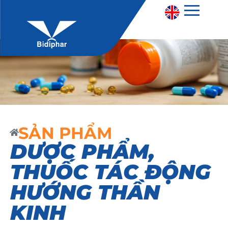
SẢN PHẨM
DƯỢC PHẨM
,
THUỐC TÁC ĐỘNG
HƯỚNG THẦN
KINH