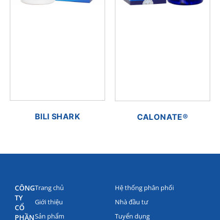
BILI SHARK
CALONATE®
CÔNG
Trang chủ
Hệ thống phân phối
TY
Giới thiệu
Nhà đầu tư
CỔ
Sản phẩm
Tuyển dụng
PHẦN