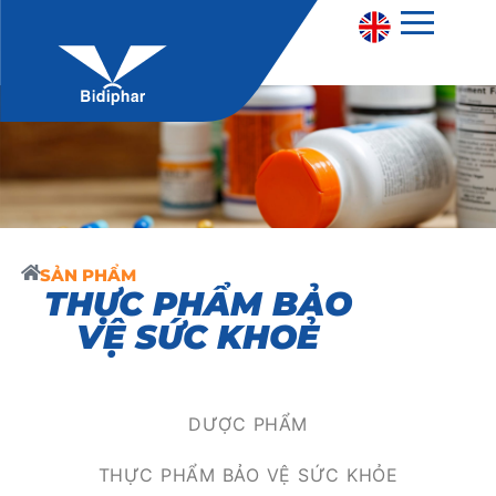
SẢN PHẨM
THỰC PHẨM BẢO
VỆ SỨC KHOẺ
DƯỢC PHẨM
THỰC PHẨM BẢO VỆ SỨC KHỎE