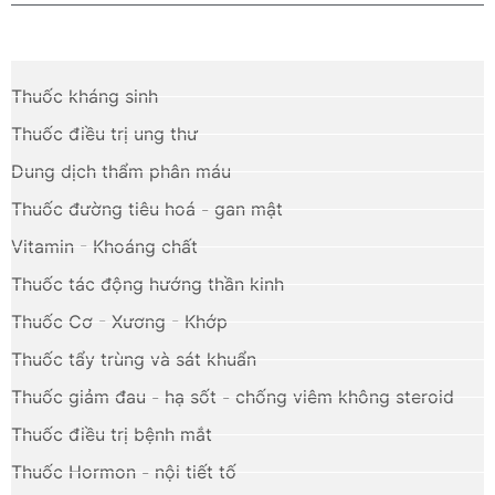
Thuốc kháng sinh
Thuốc điều trị ung thư
Dung dịch thẩm phân máu
Thuốc đường tiêu hoá - gan mật
Vitamin - Khoáng chất
Thuốc tác động hướng thần kinh
Thuốc Cơ - Xương - Khớp
Thuốc tẩy trùng và sát khuẩn
Thuốc giảm đau - hạ sốt - chống viêm không steroid
Thuốc điều trị bệnh mắt
Thuốc Hormon - nội tiết tố