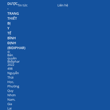
DƯỢC
Tin tức
Liên hệ
-
TRANG
THIẾT
BỊ
Y
TẾ
BÌNH
ĐỊNH
(BIDIPHAR)
©
Bản
quyền
Bidiphar
2022
498
Nguyễn
Thái
Học,
Phường
Quy
Nhơn
Nam,
Gia
Lai