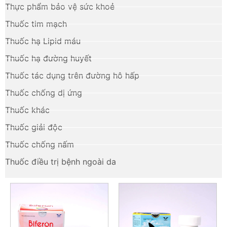
Thực phẩm bảo vệ sức khoẻ
Thuốc tim mạch
Thuốc hạ Lipid máu
Thuốc hạ đường huyết
Thuốc tác dụng trên đường hô hấp
Thuốc chống dị ứng
Thuốc khác
Thuốc giải độc
Thuốc chống nấm
Thuốc điều trị bệnh ngoài da