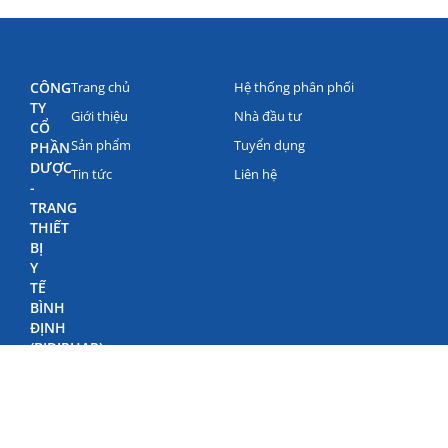
CÔNG
Trang chủ
Hệ thống phân phối
TY
Giới thiệu
Nhà đầu tư
CỔ
Sản phẩm
Tuyển dụng
PHẦN
DƯỢC
Tin tức
Liên hệ
-
TRANG
THIẾT
BỊ
Y
TẾ
BÌNH
ĐỊNH
(BIDIPHAR)
©
Bản
quyền
Bidiphar
2022
498