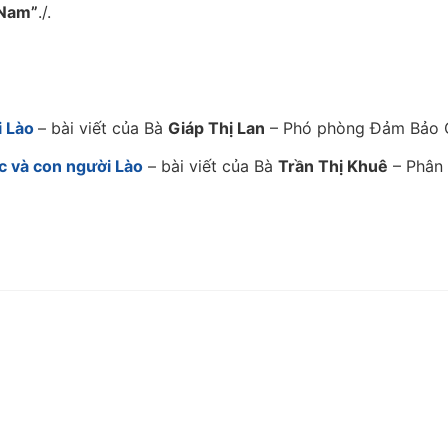
 Nam”
./.
i
L
ào
– bài viết của Bà
Giáp Thị Lan
– Phó phòng Đảm Bảo 
c v
à con ng
ư
ời L
ào
– bài viết của Bà
Trần Thị Khuê
– Phân