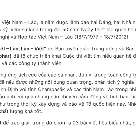
ệ Việt Nam – Lào, là năm được lãnh đạo hai Đảng, hai Nhà
c kỷ niệm sự kiện trọng đại 50 năm Ngày thiết lập quan hệ
ghị và Hợp tác Việt Nam – Lào (18/7/1977 – 18/7/2012).
ệt – Lào, Lào – Việt”
do Ban tuyên giáo Trung ương và Ban 
phar)
đã tổ chức triển khai Cuộc thi viết tìm hiểu quan hệ đặ
và các công ty thành viên.
g ứng tích cực của các cá nhân, đơn vị trong toàn công ty 
i đã nêu được những nội dung quan trọng, phân tích ý nghĩa
 Bình Định với tỉnh Champasăk và các tỉnh Nam Lào trong n
Lào anh em qua những câu chuyện cảm động về tình bạn, tìn
hư trong thời kỳ xây dựng và bảo vệ Tổ quốc hiện nay. Nhi
hất lượng khá tốt.
để trao giải, trong đó chọn ra 03 bài viết tiêu biểu nhất, 