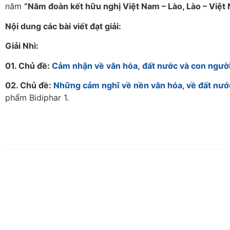
năm
“Năm đoàn kết hữu nghị Việt Nam – Lào, Lào – Việt
Nội dung các bài viết đạt giải:
Giải Nhì:
01. Chủ đề:
C
ảm nh
ận v
ề v
ăn h
óa,
đ
ất n
ư
ớc v
à con ng
ư
ờ
02. Chủ đề:
Nh
ững c
ảm ngh
ĩ v
ề n
ền v
ăn h
óa, v
ề
đ
ất n
ư
ớ
phẩm Bidiphar 1.
Facebook
TIN TỨC KHÁC