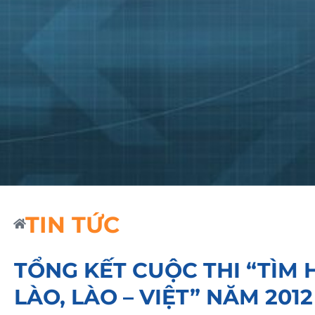
TIN TỨC
TỔNG KẾT CUỘC THI “TÌM H
LÀO, LÀO – VIỆT” NĂM 2012