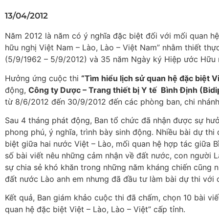
13/04/2012
Năm 2012 là năm có ý nghĩa đặc biệt đối với mối quan h
hữu nghị Việt Nam – Lào, Lào – Việt Nam” nhằm thiết thự
(5/9/1962 – 5/9/2012) và 35 năm Ngày ký Hiệp ước Hữu n
Hưởng ứng cuộc thi
“Tìm hiểu lịch sử quan hệ đặc biệt Vi
động,
Công ty Dược – Trang thiết bị Y tế Bình Định (Bidi
từ 8/6/2012 đến 30/9/2012 đến các phòng ban, chi nhánh 
Sau 4 tháng phát động, Ban tổ chức đã nhận được sự hưởn
phong phú, ý nghĩa, trình bày sinh động. Nhiều bài dự th
biệt giữa hai nước Việt – Lào, mối quan hệ hợp tác giữa
số bài viết nêu những cảm nhận về đất nước, con người 
sự chia sẻ khó khăn trong những năm kháng chiến cũng n
đất nước Lào anh em nhưng đã đầu tư làm bài dự thi với c
Kết quả, Ban giám khảo cuộc thi đã chấm, chọn 10 bài viết 
quan hệ đặc biệt Việt – Lào, Lào – Việt” cấp tỉnh.