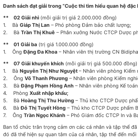
Danh sách đạt giải trong “Cuộc thi tìm hiểu quan hệ đặc bi
** 02 Giải nhì
(mỗi giải trị giá 2.000.000 đồng)
1. Bà
Giáp Thị Lan
– Phó phòng Đảm bảo chất lượng;
2. Bà
Trần Thị Khuê
– Phân xưởng Nước CTCP Dược phẩ
** 01 Giải ba
(trị giá 1.000.000 đồng)
1. Ông
Đặng Đa Khoa
– Nhân viên thị trường CN Bidiph
** 07 Giải khuyến khích
(mỗi giải trị giá 500.000 đồng)
1. Bà
Nguyễn Thị Như Nguyệt
– Nhân viên phòng Kiểm 
2. Ông
Võ Thanh Phương
– Nhân viên phòng Kiểm nghi
3. Bà
Đặng Phạm Hồng Anh
– Nhân viên phòng Kế toán
4. Phòng
Xuất nhập khẩu;
5. Bà
Hoàng Thị Thu Hường
– Thủ kho CTCP Dược phẩm
6. Bà
Đỗ Thị Tuyết Hồng
– Thủ kho CTCP Dược phẩm Bi
7. Ông
Trần Ngọc Khánh
– Phó Giám đốc CTCP In và Bao
Ban tổ chức trân trọng cảm ơn các cá nhân và tập thể đã
đó đã thể hiện sự quan tâm của cá nhân, tập thể đến mối 