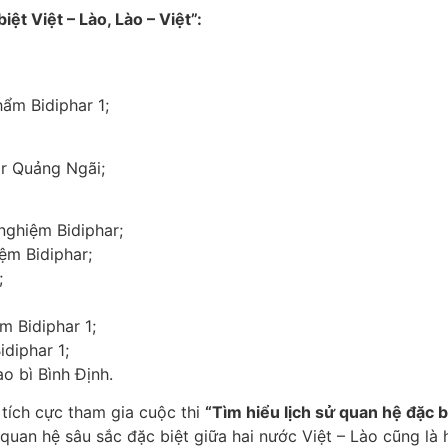
ệt Việt – Lào, Lào – Việt”:
m Bidiphar 1;
ar Quảng Ngãi;
nghiệm Bidiphar;
ệm Bidiphar;
;
 Bidiphar 1;
diphar 1;
 bì Bình Định.
 tích cực tham gia cuộc thi
“Tìm hiểu lịch sử quan hệ đặc bi
quan hệ sâu sắc đặc biệt giữa hai nước Việt – Lào cũng là 