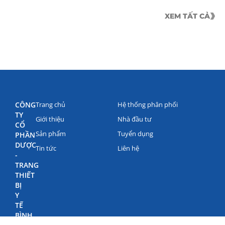
XEM TẤT CẢ
CÔNG
Trang chủ
Hệ thống phân phối
TY
Giới thiệu
Nhà đầu tư
CỔ
Sản phẩm
Tuyển dụng
PHẦN
DƯỢC
Tin tức
Liên hệ
-
TRANG
THIẾT
BỊ
Y
TẾ
BÌNH