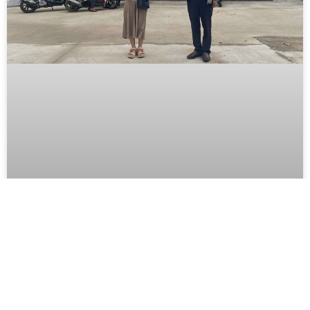
BIDIPHAR TIẾP SỨC 1.000 TÚI
THUỐC: CÙNG ĐOÀN Y TẾ GIA LAI
TỔNG LỰC HỖ TRỢ QUY NHƠN VÀ
TUY PHƯỚC SAU LŨ