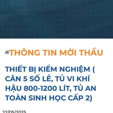
THÔNG TIN MỜI THẦU
THIẾT BỊ KIỂM NGHIỆM (
CÂN 5 SỐ LẺ, TỦ VI KHÍ
HẬU 800-1200 LÍT, TỦ AN
TOÀN SINH HỌC CẤP 2)
22/05/2025