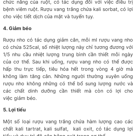
chức năng của ruột, có tác dụng đối với việc điều trị
bệnh viêm ruột. Rượu vang trắng chứa kali sorbat, có lợi
cho việc tiết dịch của mật và tuyến tụy.
4. Giảm béo
Rượu nho có tác dụng giảm cân, mỗi ml rượu vang nho
có chứa 525cal, số nhiệt lượng này chỉ tương đương với
1/5 nhu cầu nhiệt lượng trung bình cần thiết mỗi ngày
của cơ thể. Sau khi uống, rượu vang nho có thể được
hấp thu trực tiếp, tiêu hóa hết trong vòng 4 giờ mà
không làm tăng cân. Những người thường xuyên uống
rượu nho không những có thể bổ sung lượng nước và
các chất dinh dưỡng cần thiết mà còn có lợi cho
việc giảm béo.
5. Lợi tiểu
Một số loại rượu vang trắng chứa hàm lượng cao các
chất kali tartrat, kali sulfat, kali oxit, có tác dụng lợi
tiểu và duy trì độ cân bằng axit trong cơ thể.