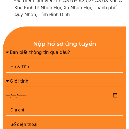
Địa điểm làm việc: Lô A3.01- A3.02- A3.03 Khu A
Khu Kinh tế Nhơn Hội, Xã Nhơn Hội, Thành phố
Quy Nhơn, Tỉnh Bình Định
Nộp hồ sơ ứng tuyển