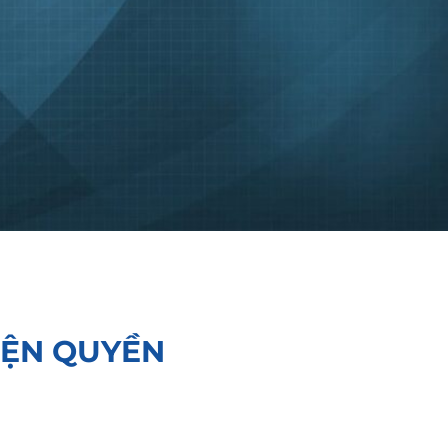
IỆN QUYỀN