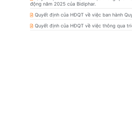
động năm 2025 của Bidiphar.
Quyết định của HĐQT về việc ban hành Quy
Quyết định của HĐQT về việc thông qua tri
Nghị quyết HĐQT về ngày đăng ký cuối cù
Quyết định của HĐQT về việc miễn nhiệm 
CBTT Nghị quyết của HĐQT về việc chấp th
CÔNG TY CỔ PHẦN DƯỢC - TRANG THIẾT BỊ Y TẾ B
© Bản quyền Bidiphar 2022