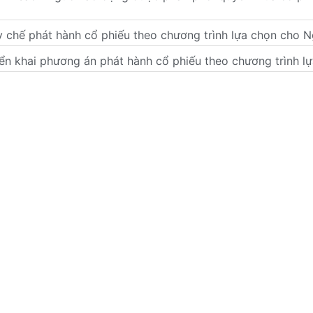
 chế phát hành cổ phiếu theo chương trình lựa chọn cho 
ển khai phương án phát hành cổ phiếu theo chương trình lự
ng để thực hiện quyền tham dự ĐHĐCĐ thường niên 2025
Phó Tổng Giám đốc Công ty
uận hợp đồng, giao dịch với Người có liên quan
ÌNH ĐỊNH (BIDIPHAR)
Trang chủ