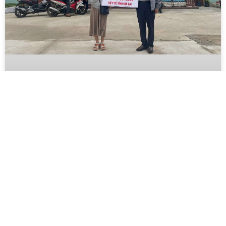
BIDIPHAR TIẾP SỨC 1.000 TÚI
THUỐC: CÙNG ĐOÀN Y TẾ GIA LAI
TỔNG LỰC HỖ TRỢ QUY NHƠN VÀ