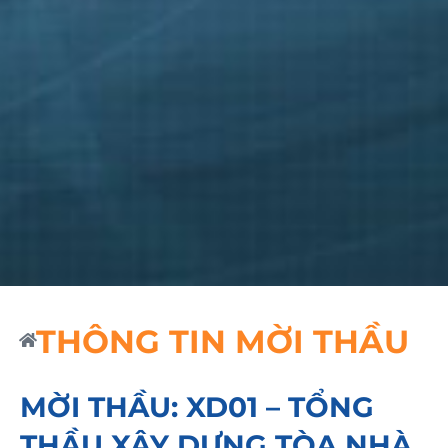
THÔNG TIN MỜI THẦU
MỜI THẦU: XD01 – TỔNG
THẦU XÂY DỰNG TÒA NHÀ