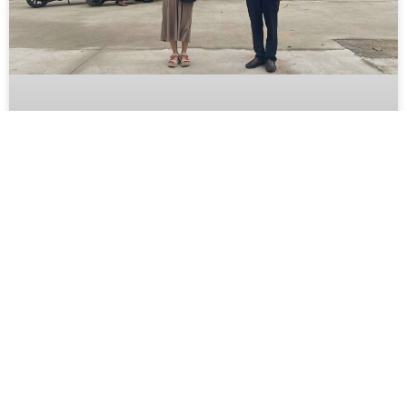
BIDIPHAR TIẾP SỨC 1.000 TÚI
THUỐC: CÙNG ĐOÀN Y TẾ GIA LAI
TỔNG LỰC HỖ TRỢ QUY NHƠN VÀ
TUY PHƯỚC SAU LŨ