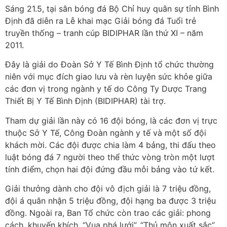
Sáng 21.5, tại sân bóng đá Bộ Chỉ huy quân sự tỉnh Bình
Định đã diễn ra Lễ khai mạc Giải bóng đá Tuổi trẻ
truyền thống – tranh cúp BIDIPHAR lần thứ XI – năm
2011.
Đây là giải do Đoàn Sở Y Tế Bình Định tổ chức thường
niên với mục đích giao lưu và rèn luyện sức khỏe giữa
các đơn vị trong ngành y tế do Công Ty Dược Trang
Thiết Bị Y Tế Bình Định (BIDIPHAR) tài trợ.
Tham dự giải lần này có 16 đội bóng, là các đơn vị trực
thuộc Sở Y Tế, Công Đoàn ngành y tế và một số đội
khách mời. Các đội được chia làm 4 bảng, thi đấu theo
luật bóng đá 7 người theo thể thức vòng tròn một lượt
tính điểm, chọn hai đội đứng đầu mỗi bảng vào tứ kết.
Giải thưởng dành cho đội vô địch giải là 7 triệu đồng,
đội á quân nhận 5 triệu đồng, đội hạng ba được 3 triệu
đồng. Ngoài ra, Ban Tổ chức còn trao các giải: phong
cách, khuyến khích, “Vua phá lưới”, “Thủ môn xuất sắc”.