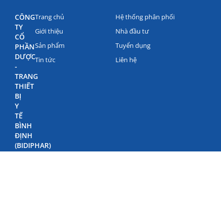
CÔNG
Trang chủ
Hệ thống phân phối
TY
Giới thiệu
Nhà đầu tư
CỔ
Sản phẩm
Tuyển dụng
PHẦN
DƯỢC
Tin tức
Liên hệ
-
TRANG
THIẾT
BỊ
Y
TẾ
BÌNH
ĐỊNH
(BIDIPHAR)
©
Bản
quyền
Bidiphar
2022
498
Nguyễn
Thái
Học,