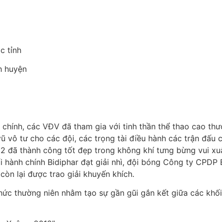
c tỉnh
h huyện
 là chính, các VĐV đã tham gia với tinh thần thể thao cao th
vũ vô tư cho các đội, các trọng tài điều hành các trận đấu
12 đã thành công tốt đẹp trong không khí tưng bừng vui xu
 hành chính Bidiphar đạt giải nhì, đội bóng Công ty CPDP B
còn lại được trao giải khuyến khích.
hức thường niên nhằm tạo sự gần gũi gắn kết giữa các khố