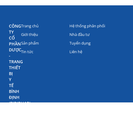
CÔNG
Trang chủ
Hệ thống phân phối
TY
Giới thiệu
Nhà đầu tư
CỔ
Sản phẩm
Tuyển dụng
PHẦN
DƯỢC
Tin tức
Liên hệ
-
TRANG
THIẾT
BỊ
Y
TẾ
BÌNH
ĐỊNH
(BIDIPHAR)
©
Bản
quyền
Bidiphar
2022
498