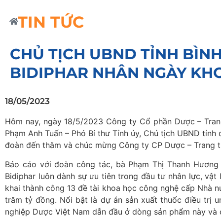
TIN TỨC
CHỦ TỊCH UBND TỈNH BÌN
BIDIPHAR NHÂN NGÀY KH
18/05/2023
Hôm nay, ngày 18/5/2023 Công ty Cổ phần Dược – Trang t
Phạm Anh Tuấn – Phó Bí thư Tỉnh ủy, Chủ tịch UBND tỉn
đoàn đến thăm và chúc mừng Công ty CP Dược – Trang th
Báo cáo với đoàn công tác, bà Phạm Thị Thanh Hương – 
Bidiphar luôn dành sự ưu tiên trong đầu tư nhân lực, vậ
khai thành công 13 đề tài khoa học công nghệ cấp Nhà nư
trăm tỷ đồng. Nổi bật là dự án sản xuất thuốc điều trị 
nghiệp Dược Việt Nam dẫn đầu ở dòng sản phẩm này và đ