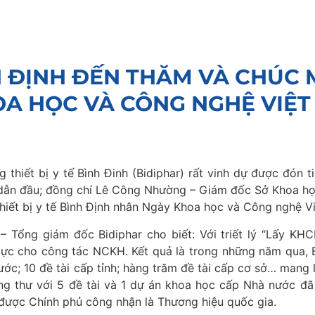
H ĐỊNH ĐẾN THĂM VÀ CHÚC
OA HỌC VÀ CÔNG NGHỆ VIỆ
hiết bị y tế Bình Đinh (Bidiphar) rất vinh dự được đón 
h dẫn đầu; đồng chí Lê Công Nhường – Giám đốc Sở Khoa h
iết bị y tế Bình Định nhân Ngày Khoa học và Công nghệ V
Tổng giám đốc Bidiphar cho biết: Với triết lý “Lấy KHCN
t lực cho công tác NCKH. Kết quả là trong những năm qua, B
ớc; 10 đề tài cấp tỉnh; hàng trăm đề tài cấp cơ sở… mang 
ung thư với 5 đề tài và 1 dự án khoa học cấp Nhà nước đã
ược Chính phủ công nhận là Thương hiệu quốc gia.