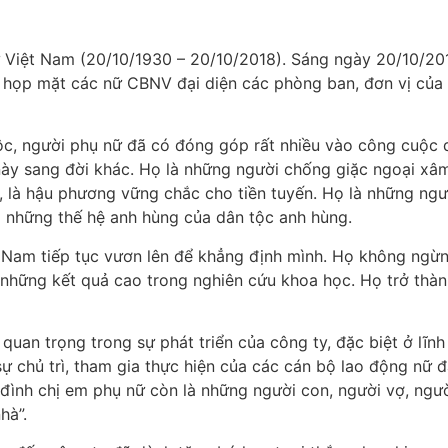
ữ Việt Nam (20/10/1930 – 20/10/2018). Sáng ngày 20/10/2
ức họp mặt các nữ CBNV đại diện các phòng ban, đơn vị của
c, người phụ nữ đã có đóng góp rất nhiều vào công cuộc dự
ày sang đời khác. Họ là những người chống giặc ngoại xâm
 là hậu phương vững chắc cho tiền tuyến. Họ là những ngườ
ra những thế hệ anh hùng của dân tộc anh hùng.
 Nam tiếp tục vươn lên để khẳng định mình. Họ không ngừng
những kết quả cao trong nghiên cứu khoa học. Họ trở thàn
t quan trọng trong sự phát triển của công ty, đặc biệt ở lĩn
sự chủ trì, tham gia thực hiện của các cán bộ lao động nữ 
đình chị em phụ nữ còn là những người con, người vợ, ngư
hà”.