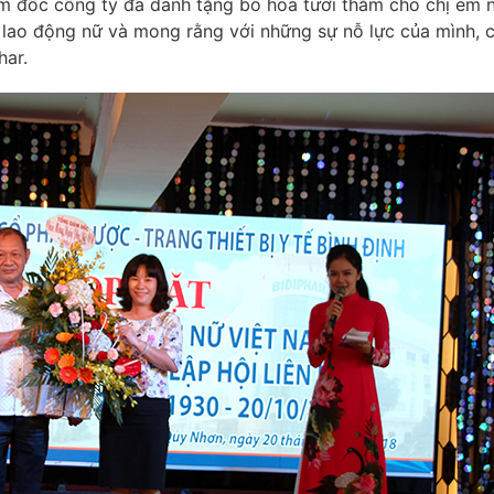
đốc công ty đã dành tặng bó hoa tươi thắm cho chị em nh
ao động nữ và mong rằng với những sự nỗ lực của mình, cá
har.