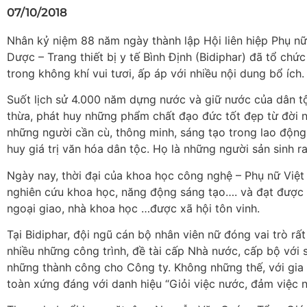
07/10/2018
Nhân kỷ niệm 88 năm ngày thành lập Hội liên hiệp Phụ n
Dược – Trang thiết bị y tế Bình Định (Bidiphar) đã tổ ch
trong không khí vui tươi, ấp áp với nhiều nội dung bổ ích.
Suốt lịch sử 4.000 năm dựng nước và giữ nước của dân tộ
thừa, phát huy những phẩm chất đạo đức tốt đẹp từ đời n
những người cần cù, thông minh, sáng tạo trong lao động,
huy giá trị văn hóa dân tộc. Họ là những người sản sinh 
Ngày nay, thời đại của khoa học công nghệ – Phụ nữ Việt
nghiên cứu khoa học, năng động sáng tạo…. và đạt được 
ngoại giao, nhà khoa học …được xã hội tôn vinh.
Tại Bidiphar, đội ngũ cán bộ nhân viên nữ đóng vai trò rấ
nhiều những công trình, đề tài cấp Nhà nước, cấp bộ với 
những thành công cho Công ty. Không những thế, với gia 
toàn xứng đáng với danh hiệu “Giỏi việc nước, đảm việc n