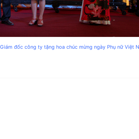
Giám đốc công ty tặng hoa chúc mừng ngày Phụ nữ Việt 