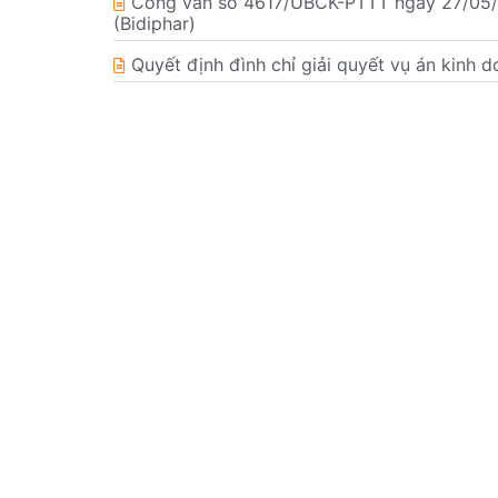
Công văn số 4617/UBCK-PTTT ngày 27/05/20
(Bidiphar)
Quyết định đình chỉ giải quyết vụ án ki
Công bố thông tin đính chính số liệu Báo cá
Giấy xác nhận về việc thay đổi nội dung 
Bản tin nhà đầu tư Quý 1 năm 2026
CÔNG TY CỔ PHẦN DƯỢC - TRANG THIẾT BỊ Y TẾ B
© Bản quyền Bidiphar 2022
498 Nguyễn Thái Học, Phường Quy Nhơn Nam, Gia Lai
Điện thoại: +84 (256) 3846500 – 3846040 – 3847798
Fax: +84 (256) 3846846