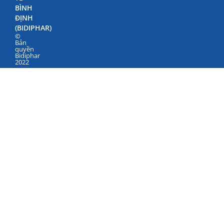
BÌNH
ĐỊNH
(BIDIPHAR)
©
Bản
quyền
Bidiphar
2022
498
Nguyễn
Thái
Học,
Phường
Quy
Nhơn
Nam,
Gia
Lai
Điện
thoại:
+84
(256)
3846500
–
3846040
–
3847798
Fax:
+84