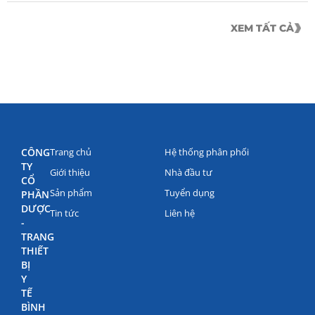
XEM TẤT CẢ
CÔNG
Trang chủ
Hệ thống phân phối
TY
Giới thiệu
Nhà đầu tư
CỔ
Sản phẩm
Tuyển dụng
PHẦN
DƯỢC
Tin tức
Liên hệ
-
TRANG
THIẾT
BỊ
Y
TẾ
BÌNH