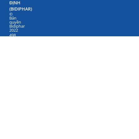
ĐỊNH
(BIDIPHAR)
©
Bản
quyền
Bidiphar
2022
498
Nguyễn
Thái
Học,
Phường
Quy
Nhơn
Nam,
Gia
Lai
Điện
thoại:
+84
(256)
3846500
–
3846040
–
3847798
Fax:
+84
(256)
3846846