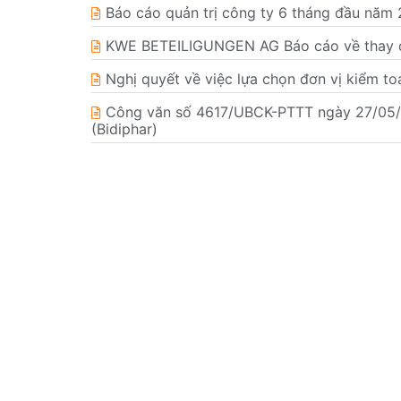
Báo cáo quản trị công ty 6 tháng đầu năm
KWE BETEILIGUNGEN AG Báo cáo về thay đổ
Nghị quyết về việc lựa chọn đơn vị kiểm t
Công văn số 4617/UBCK-PTTT ngày 27/05/20
(Bidiphar)
Quyết định đình chỉ giải quyết vụ án ki
Công bố thông tin đính chính số liệu Báo cá
Giấy xác nhận về việc thay đổi nội dung 
Bản tin nhà đầu tư Quý 1 năm 2026