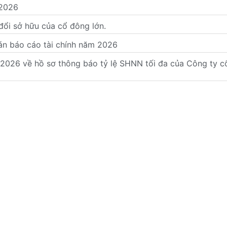
 2026
i sở hữu của cổ đông lớn.
oán báo cáo tài chính năm 2026
26 về hồ sơ thông báo tỷ lệ SHNN tối đa của Công ty cổ p
nh doanh thương mại số 27/2026/QĐ-KDTM ngày 20/05/2026 
o tình hình tài chính Riêng Q1.2026
đăng ký doanh nghiệp ngày 12/05/2026