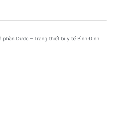
hần Dược – Trang thiết bị y tế Bình Định
của Tòa án nhân dân Khu vực 5 – Đà Nẵng
XEM TẤT CẢ