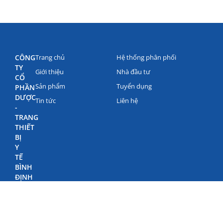
CÔNG
Trang chủ
Hệ thống phân phối
TY
Giới thiệu
Nhà đầu tư
CỔ
Sản phẩm
Tuyển dụng
PHẦN
DƯỢC
Tin tức
Liên hệ
-
TRANG
THIẾT
BỊ
Y
TẾ
BÌNH
ĐỊNH
(BIDIPHAR)
©
Bản
quyền
Bidiphar
2022