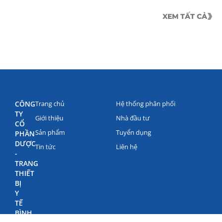
XEM TẤT CẢ
CÔNG
Trang chủ
Hệ thống phân phối
TY
Giới thiệu
Nhà đầu tư
CỔ
Sản phẩm
Tuyển dụng
PHẦN
DƯỢC
Tin tức
Liên hệ
-
TRANG
THIẾT
BỊ
Y
TẾ
BÌNH