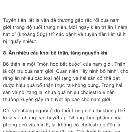
Tuyến tiền liệt là vấn đề thường gặp rắc rối của nam
giới trong độ tuổi trung niên. Mỗi ngày kiên trì ăn 1 nắm
hạt bí (khoảng 50g) thì các bệnh về tuyến tiền liệt sẽ ít
bị “quấy nhiễu”.
8. Ăn nhiều cẩu khởi bổ thận, tăng nguyên khí
Bổ thận là một “môn học bắt buộc” của nam giới. Thận
là cột trụ của nam giới. Quan niện “lấy hình bổ hình”, cho
rằng ăn nhiều các loại nội tạng và hải sản có thể đạt
được hiệu quả bổ thận thực ra không đúng. Trong hải
sản và nội tạng lại chứa quá nhiều cholestrole nên
thường xuyên gây ra huyết áp cao cho nam giới.
Đối với những người ở độ tuổi trung niên thì không thể
lơ là với chứng cao huyết áp. Những thực phẩm chứa
phong phú vitamin E, lại không có cholestrole đều là
những sản phẩm bổ thận rất tốt. Cẩu khởi là một lựa