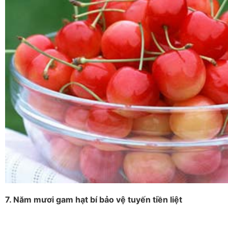
7. Năm mươi gam hạt bí bảo vệ tuyến tiền liệt