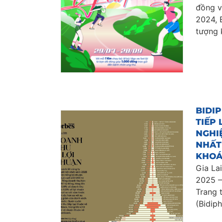
đồng v
2024, 
tượng 
BIDIP
TIẾP
NGHIỆ
NHẤT
KHO
Gia La
2025 –
Trang t
(Bidiph