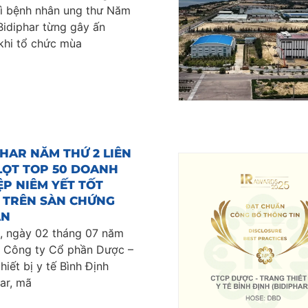
ì bệnh nhân ung thư Năm
Bidiphar từng gây ấn
khi tổ chức mùa
HAR NĂM THỨ 2 LIÊN
 LỌT TOP 50 DOANH
P NIÊM YẾT TỐT
 TRÊN SÀN CHỨNG
ÁN
i, ngày 02 tháng 07 năm
 Công ty Cổ phần Dược –
hiết bị y tế Bình Định
ar, mã