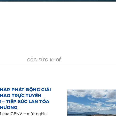
GÓC SỨC KHOẺ
PHAR PHÁT ĐỘNG GIẢI
THAO TRỰC TUYẾN
 – TIẾP SỨC LAN TỎA
THƯƠNG
 của CBNV – một nghìn