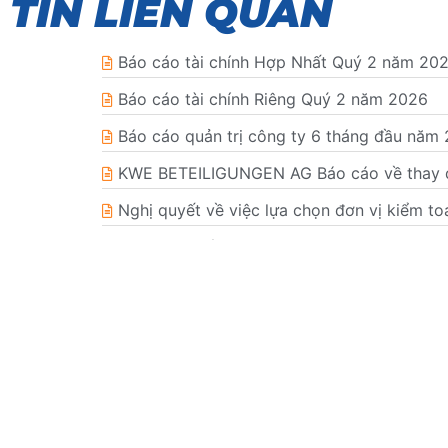
TIN LIÊN QUAN
Báo cáo tài chính Hợp Nhất Quý 2 năm 20
Báo cáo tài chính Riêng Quý 2 năm 2026
Báo cáo quản trị công ty 6 tháng đầu năm
KWE BETEILIGUNGEN AG Báo cáo về thay đổ
Nghị quyết về việc lựa chọn đơn vị kiểm t
Công văn số 4617/UBCK-PTTT ngày 27/05/20
(Bidiphar)
Quyết định đình chỉ giải quyết vụ án ki
Công bố thông tin đính chính số liệu Báo cá
Giấy xác nhận về việc thay đổi nội dung 
Bản tin nhà đầu tư Quý 1 năm 2026