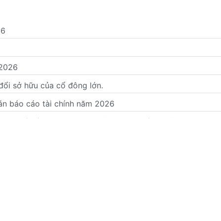
26
 2026
i sở hữu của cổ đông lớn.
oán báo cáo tài chính năm 2026
26 về hồ sơ thông báo tỷ lệ SHNN tối đa của Công ty cổ p
nh doanh thương mại số 27/2026/QĐ-KDTM ngày 20/05/2026 
o tình hình tài chính Riêng Q1.2026
đăng ký doanh nghiệp ngày 12/05/2026