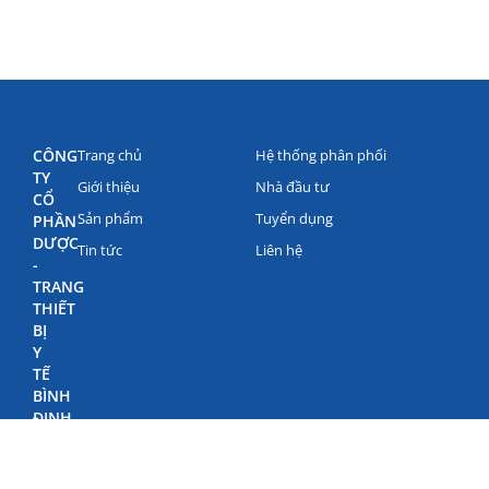
CÔNG
Trang chủ
Hệ thống phân phối
TY
Giới thiệu
Nhà đầu tư
CỔ
Sản phẩm
Tuyển dụng
PHẦN
DƯỢC
Tin tức
Liên hệ
-
TRANG
THIẾT
BỊ
Y
TẾ
BÌNH
ĐỊNH
(BIDIPHAR)
©
Bản
quyền