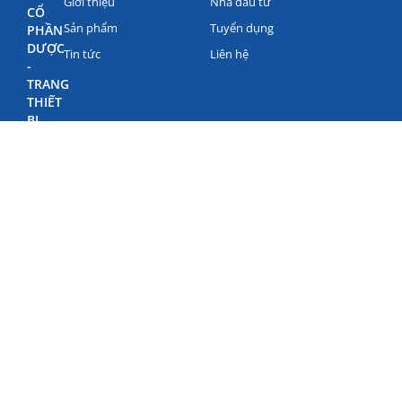
Giới thiệu
Nhà đầu tư
CỔ
Sản phẩm
Tuyển dụng
PHẦN
DƯỢC
Tin tức
Liên hệ
-
TRANG
THIẾT
BỊ
Y
TẾ
BÌNH
ĐỊNH
(BIDIPHAR)
©
Bản
quyền
Bidiphar
2022
498
Nguyễn
Thái
Học,
Phường
Quy
Nhơn
Nam,