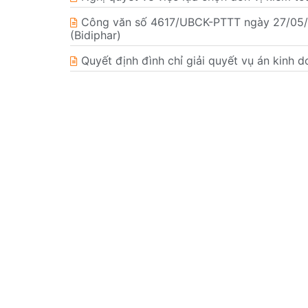
Công văn số 4617/UBCK-PTTT ngày 27/05/20
(Bidiphar)
Quyết định đình chỉ giải quyết vụ án ki
Công bố thông tin đính chính số liệu Báo cá
Giấy xác nhận về việc thay đổi nội dung 
Bản tin nhà đầu tư Quý 1 năm 2026
CÔNG TY CỔ PHẦN DƯỢC - TRANG THIẾT BỊ Y TẾ B
© Bản quyền Bidiphar 2022