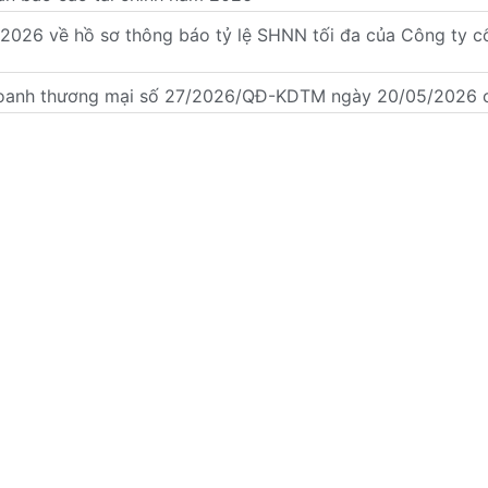
26 về hồ sơ thông báo tỷ lệ SHNN tối đa của Công ty cổ p
nh doanh thương mại số 27/2026/QĐ-KDTM ngày 20/05/2026 
o tình hình tài chính Riêng Q1.2026
đăng ký doanh nghiệp ngày 12/05/2026
ÌNH ĐỊNH (BIDIPHAR)
Trang chủ