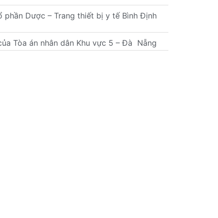
hần Dược – Trang thiết bị y tế Bình Định
của Tòa án nhân dân Khu vực 5 – Đà Nẵng
XEM TẤT CẢ
Hệ thống phân phối